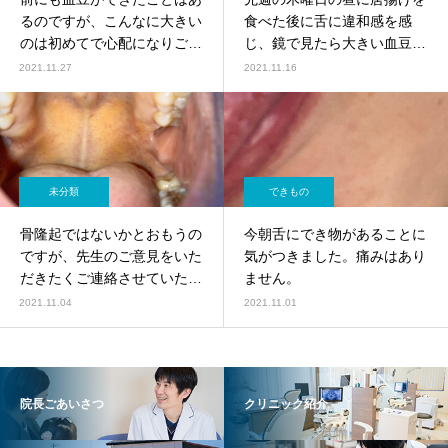
るのですが、こんなに大きい
食べた後に舌に違和感を感
のは初めてで心配になりご相
じ、鏡で見たら大きい血豆が
談させていただきました。
できていました。
2021.11.27
2021.11.16
未分類
できもの
骨隆起ではないかとおもうの
今朝舌にでき物があることに
ですが、先生のご意見をいた
気がつきました。痛みはあり
だきたくご連絡させていただ
ません。
きまし
2021.11.04
2021.11.01
院長ごあいさつ
クリニック紹介