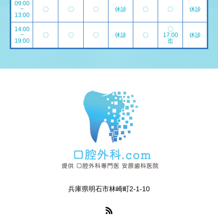
09:00
~
〇
〇
〇
休診
〇
〇
休診
13:00
14:00
〇
~
〇
〇
〇
休診
〇
17:00
休診
19:00
迄
兵庫県明石市林崎町2-1-10