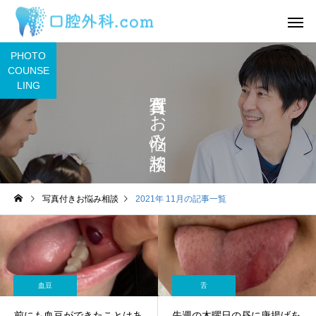
PHOTO
COUNSE
LING
写真付きお悩み相談
サービスサンプル4
サービスサン
舌
舌
写真付きお悩み相談
2021年 11月の記事一覧
わ
2日前から丸印の所に痛み
舌の裏に口内炎ができ
があります。
うな感覚があるのです
目視ではよくわかりま
ん。
血豆
舌
前にも血豆ができたことはあ
先週の木曜日の昼に唐揚げを