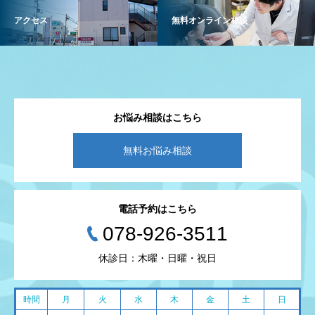
アクセス
無料オンライン相談
お悩み相談はこちら
無料お悩み相談
電話予約はこちら
078-926-3511
休診日：木曜・日曜・祝日
時間
月
火
水
木
金
土
日