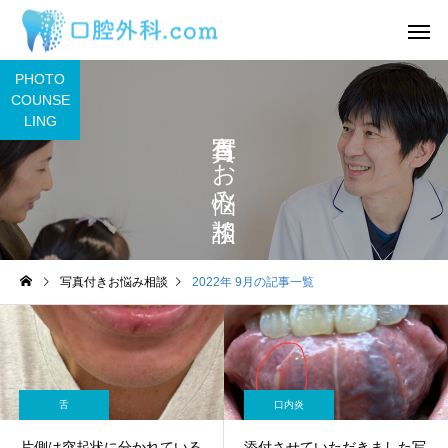
PHOTO
COUNSE
LING
写真付きお悩み相談
サービスサンプル4
サービスサン
舌
舌
写真付きお悩み相談
2022年 9月の記事一覧
わ
2日前から丸印の所に痛み
舌の裏に口内炎ができ
があります。
うな感覚があるのです
目視ではよくわかりま
ん。
舌
口内炎
片側は突起状に分かれている
添付させていただきました写