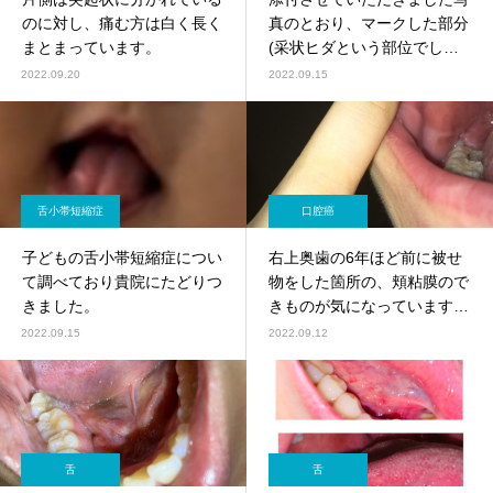
のに対し、痛む方は白く長く
真のとおり、マークした部分
まとまっています。
(采状ヒダという部位でしょ
うか)が、3,4日前から非常に
2022.09.20
2022.09.15
痛みます。
舌小帯短縮症
口腔癌
子どもの舌小帯短縮症につい
右上奥歯の6年ほど前に被せ
て調べており貴院にたどりつ
物をした箇所の、頬粘膜ので
きました。
きものが気になっています
(画像添付)。
2022.09.15
2022.09.12
舌
舌