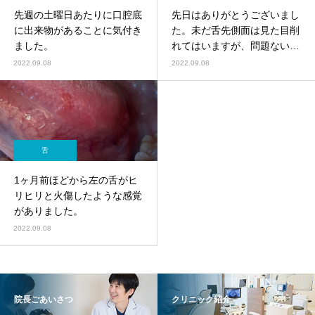
先週の土曜日あたりに口腔底
先日はありがとうございまし
に出来物があることに気付き
た。未だ舌先側面は見た目削
ました。
れてはいますが、問題ないと
の事でとても安心しました。
2022.09.08
2022.09.08
舌
1ヶ月前ほどから左の舌がヒ
リヒリと火傷したような感覚
がありました。
2022.09.08
院長ごあいさつ
クリニック紹介