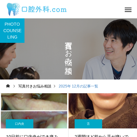
PHOTO
COUNSE
LING
写真付きお悩み相談
サービスサンプル4
サービスサン
舌
舌
写真付きお悩み相談
2025年 12月の記事一覧
わ
2日前から丸印の所に痛み
舌の裏に口内炎ができ
があります。
うな感覚があるのです
目視ではよくわかりま
ん。
口内炎
舌
10日前に口内炎ができ痛み
2週間ほど前から舌が痛いで