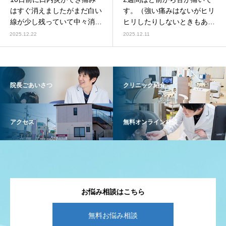
はすぐ消えましたがまだ白い
す。（強い痛みはないがヒリ
線が少し残っていて中々消え
ヒリしたりしないときもあ
ず心配です。
り）
2025.12.22
2025.12.11
院長ごあいさつ
クリニック紹介
アクセス
無料オンライン相談
お悩み相談はこちら
無料お悩み相談