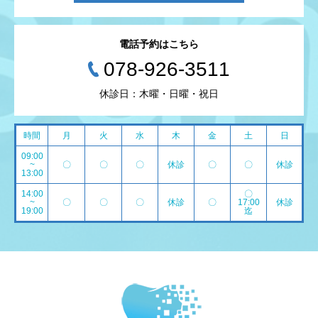
電話予約はこちら
078-926-3511
休診日：木曜・日曜・祝日
時間
月
火
水
木
金
土
日
09:00
~
〇
〇
〇
休診
〇
〇
休診
13:00
14:00
〇
~
〇
〇
〇
休診
〇
17:00
休診
19:00
迄