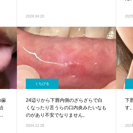
2026.04.20
2025
くちびる
の歯
24辺りから下唇内側のざらざらで白
下
治
くなったり舌うらの口内炎みたいなも
す
出
のがあり不安でなりません。
2024.12.28
2024