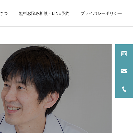
さつ
無料お悩み相談・LINE予約
プライバシーポリシー
詳細を見る
2
サービスサンプル1
舌
できもの
左側の舌の付け根あたりを
今日の朝から写真のように
就寝時に噛んでいるようで
ぷくりと丸い出来ものがあ
たまに痛みます。
り 痛みや触ると痛くもなく
しみる事もありません。