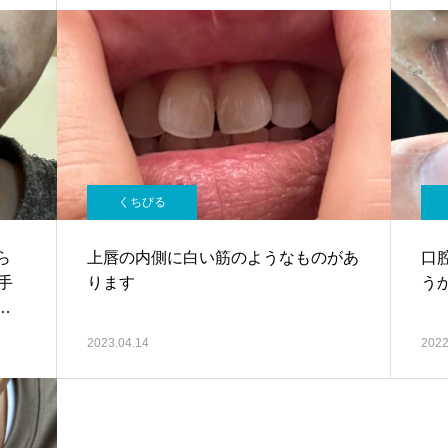
くちびる
ら
上唇の内側に白い筋のようなものがあ
口
手
ります
う
と
十
2023.04.14
2022
、
ま