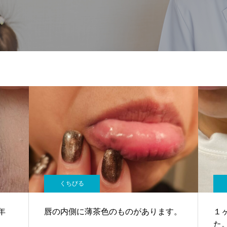
くちびる
年
唇の内側に薄茶色のものがあります。
１
た