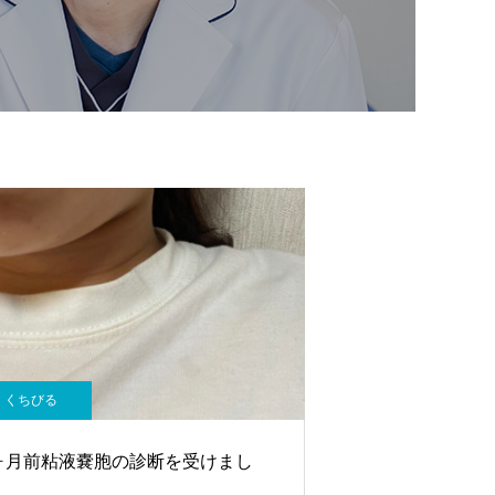
くちびる
ヶ月前粘液嚢胞の診断を受けまし
。