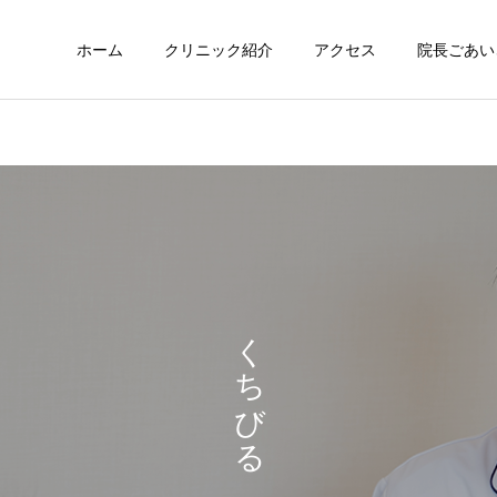
ホーム
クリニック紹介
アクセス
院長ごあい
サービスサンプル3
サービスサンプル
舌
舌
くちびる
舌の裏に口内炎ができたよ
一年前くらいからありずっ
うな感覚があるのですが、
と気になっていたので相談
目視ではよくわかりませ
させていただきました。
ん。