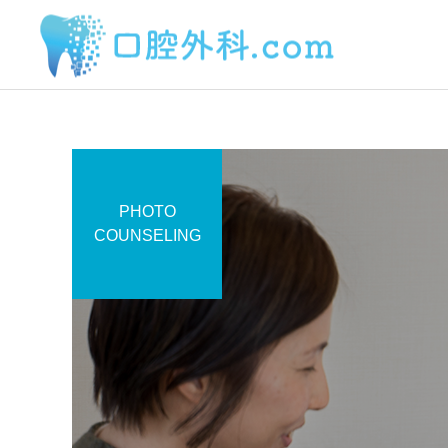
PHOTO
サービスサンプル4
COUNSELING
口内炎
舌
6月初めに1センチ越と思わ
2日前から丸印の所に痛み
れるとても大きい口内炎が
があります。
写真の白くなっている場所
にできました。