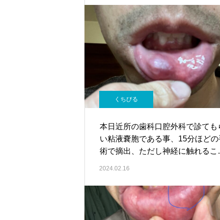
くちびる
本日近所の歯科口腔外科で診ても
い粘液嚢胞である事、15分ほどの
術で摘出、ただし神経に触れるこ
により痺れが残るリスクあり（数
2024.02.16
件に１件程、痺れは基本治らない
程度は個人差あり）と説明を受け
した。