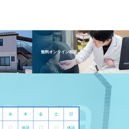
無料オンライン相談
水
木
金
土
日
〇
休診
〇
〇
休診