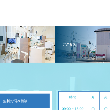
紹介
アクセス
時間
月
火
無料お悩み相談
09:00 ~ 13:00
〇
〇