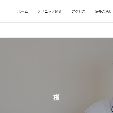
ホーム
クリニック紹介
アクセス
院長ごあい
サービスサンプル3
サービスサンプル
舌
舌
舌の裏に口内炎ができたよ
一年前くらいからありずっ
うな感覚があるのですが、
と気になっていたので相談
目視ではよくわかりませ
させていただきました。
ん。