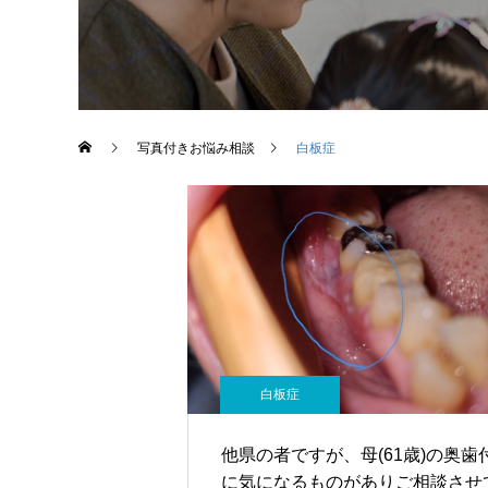
写真付きお悩み相談
白板症
白板症
他県の者ですが、母(61歳)の奥歯
に気になるものがありご相談させ