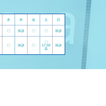
水
木
金
土
日
〇
休診
〇
〇
休診
〇
〇
休診
〇
17:00
休診
迄