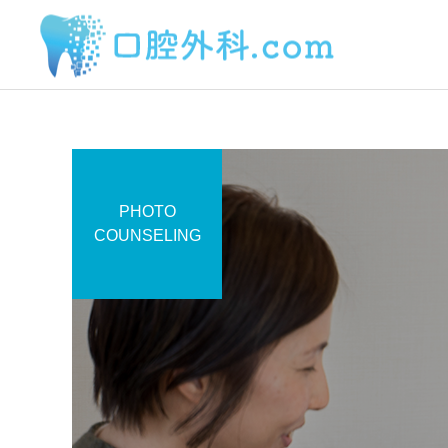
PHOTO
サービスサンプル4
COUNSELING
口内炎
舌
6月初めに1センチ越と思わ
2日前から丸印の所に痛み
れるとても大きい口内炎が
があります。
写真の白くなっている場所
にできました。