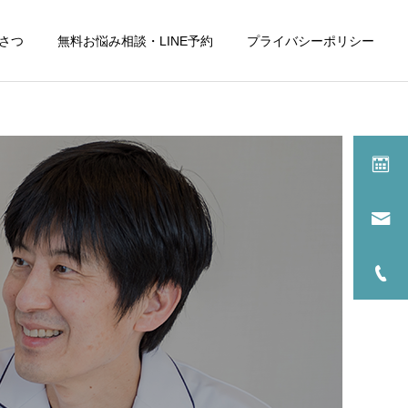
さつ
無料お悩み相談・LINE予約
プライバシーポリシー
詳細を見る
2
サービスサンプル1
舌
できもの
左側の舌の付け根あたりを
今日の朝から写真のように
就寝時に噛んでいるようで
ぷくりと丸い出来ものがあ
たまに痛みます。
り 痛みや触ると痛くもなく
しみる事もありません。