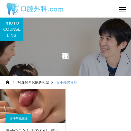
PHOTO
COUNSE
LING
サービスサンプル4
サービスサン
舌
舌
写真付きお悩み相談
舌小帯強直症
わ
2日前から丸印の所に痛み
舌の裏に口内炎ができ
があります。
うな感覚があるのです
目視ではよくわかりま
ん。
舌小帯強直症
息子のことなのですが、産ま