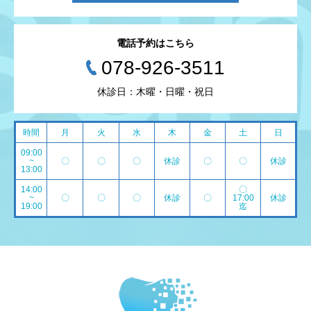
電話予約はこちら
078-926-3511
休診日：木曜・日曜・祝日
時間
月
火
水
木
金
土
日
09:00
~
〇
〇
〇
休診
〇
〇
休診
13:00
14:00
〇
~
〇
〇
〇
休診
〇
17:00
休診
19:00
迄