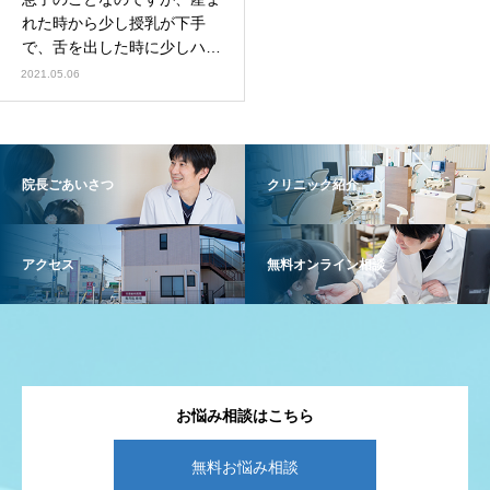
れた時から少し授乳が下手
で、舌を出した時に少しハー
ト形をしています。
2021.05.06
院長ごあいさつ
クリニック紹介
アクセス
無料オンライン相談
お悩み相談はこちら
無料お悩み相談