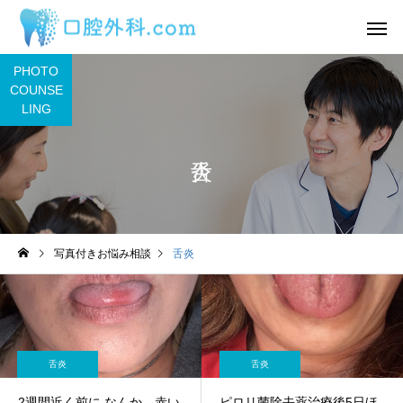
PHOTO
COUNSE
LING
サービスサンプル4
サービスサン
舌
舌
写真付きお悩み相談
舌炎
わ
2日前から丸印の所に痛み
舌の裏に口内炎ができ
があります。
うな感覚があるのです
目視ではよくわかりま
ん。
舌炎
舌炎
2週間近く前に なんか、赤い
ピロリ菌除去薬治療後5日ほ