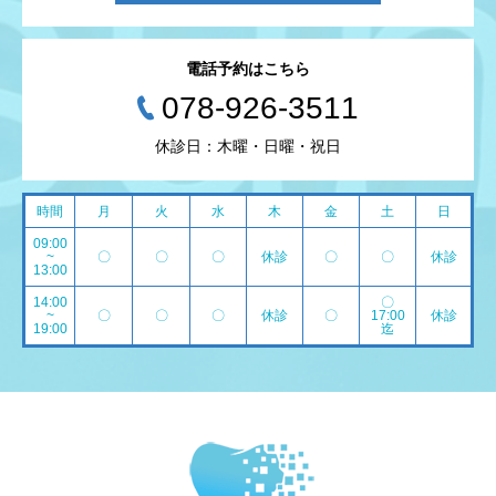
電話予約はこちら
078-926-3511
休診日：木曜・日曜・祝日
時間
月
火
水
木
金
土
日
09:00
~
〇
〇
〇
休診
〇
〇
休診
13:00
14:00
〇
~
〇
〇
〇
休診
〇
17:00
休診
19:00
迄