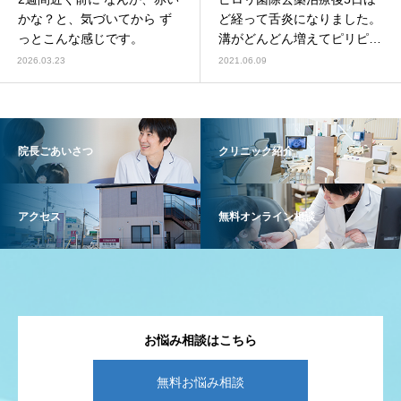
かな？と、気づいてから ず
ど経って舌炎になりました。
っとこんな感じです。
溝がどんどん増えてピリピリ
痛く、食事も上手く取れませ
2026.03.23
2021.06.09
ん。
院長ごあいさつ
クリニック紹介
アクセス
無料オンライン相談
お悩み相談はこちら
無料お悩み相談