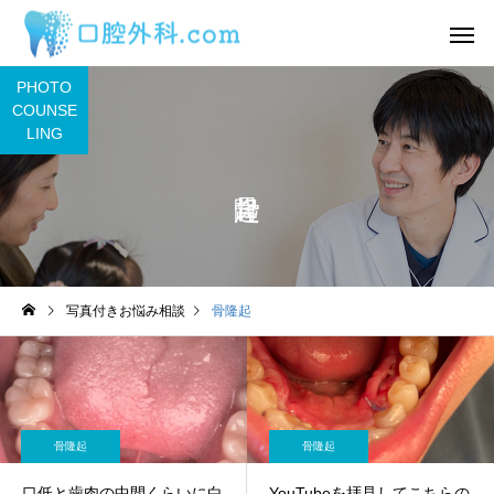
PHOTO
COUNSE
LING
サービスサンプル4
サービスサン
舌
舌
写真付きお悩み相談
骨隆起
わ
2日前から丸印の所に痛み
舌の裏に口内炎ができ
があります。
うな感覚があるのです
目視ではよくわかりま
ん。
骨隆起
骨隆起
口低と歯肉の中間くらいに白
YouTubeを拝見してこちらの