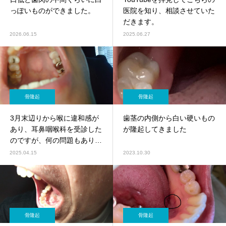
っぽいものができました。
医院を知り、相談させていた
だきます。
2026.06.15
2025.06.27
骨隆起
骨隆起
3月末辺りから喉に違和感が
歯茎の内側から白い硬いもの
あり、耳鼻咽喉科を受診した
が隆起してきました
のですが、何の問題もありま
せんでした。
2025.04.15
2023.10.30
骨隆起
骨隆起