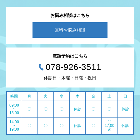
お悩み相談はこちら
無料お悩み相談
電話予約はこちら
078-926-3511
休診日：木曜・日曜・祝日
時間
月
火
水
木
金
土
日
09:00
~
〇
〇
〇
休診
〇
〇
休診
13:00
14:00
〇
~
〇
〇
〇
休診
〇
17:00
休診
19:00
迄