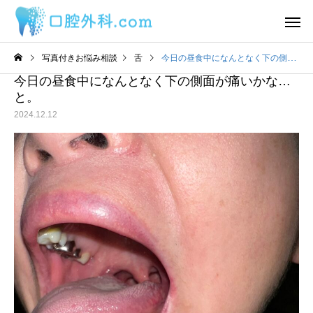
写真付きお悩み相談
舌
今日の昼食中になんとなく下の側面が痛いかな…と。
今日の昼食中になんとなく下の側面が痛いかな…
と。
2024.12.12
サービスサンプル4
サービスサン
舌
舌
わ
2日前から丸印の所に痛み
舌の裏に口内炎ができ
があります。
うな感覚があるのです
目視ではよくわかりま
ん。