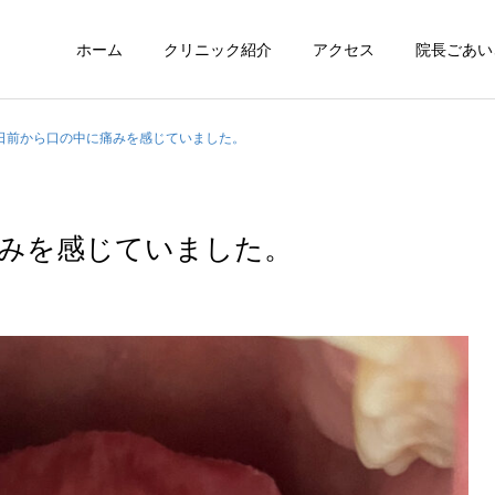
ホーム
クリニック紹介
アクセス
院長ごあい
3日前から口の中に痛みを感じていました。
痛みを感じていました。
サービスサンプル3
サービスサンプル
舌
舌
舌の裏に口内炎ができたよ
一年前くらいからありずっ
うな感覚があるのですが、
と気になっていたので相談
目視ではよくわかりませ
させていただきました。
ん。