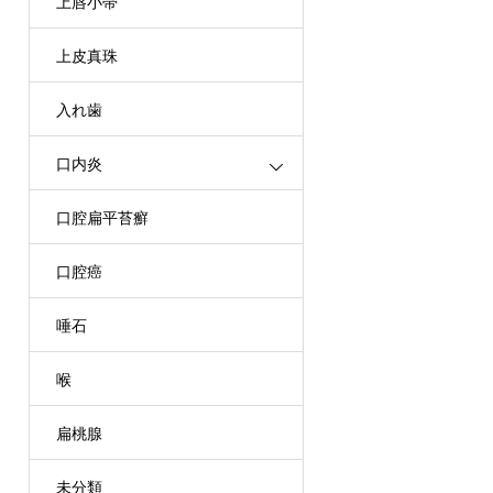
上唇小帯
上皮真珠
入れ歯
口内炎
口腔扁平苔癬
口腔癌
唾石
喉
扁桃腺
未分類