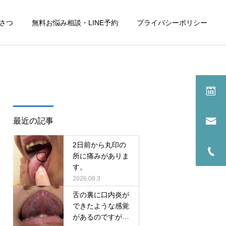
さつ
無料お悩み相談・LINE予約
プライバシーポリシー
詳細を見る
2
サービスサンプル1
最近の記事
舌
できもの
2日前から丸印の
左側の舌の付け根あたりを
今日の朝から写真のように
所に痛みがありま
す。
就寝時に噛んでいるようで
ぷくりと丸い出来ものがあ
2026.08.3
たまに痛みます。
り 痛みや触ると痛くもなく
舌の裏に口内炎が
しみる事もありません。
できたような感覚
があるのですが、