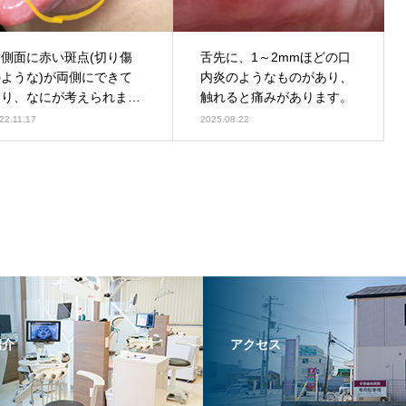
舌側面に赤い斑点(切り傷
舌先に、1～2mmほどの口
のような)が両側にできて
内炎のようなものがあり、
おり、なにが考えられます
触れると痛みがあります。
でしょうか。
22.11.17
2025.08.22
紹介
アクセス