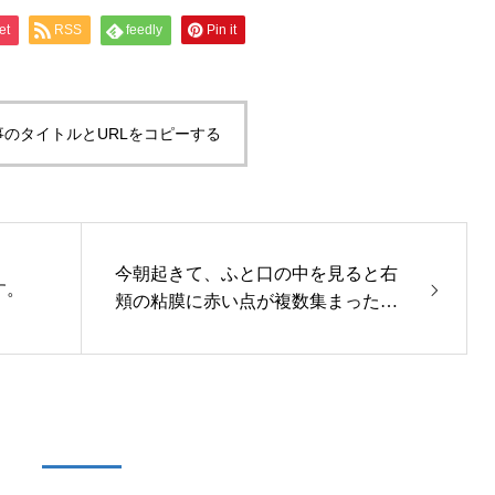
et
RSS
feedly
Pin it
事のタイトルとURLをコピーする
今朝起きて、ふと口の中を見ると右
す。
頬の粘膜に赤い点が複数集まったよ
うなものが出来ていました。