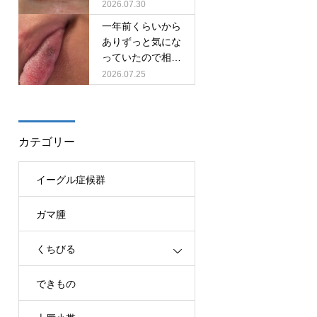
目視ではよくわか
2026.07.30
りません。
一年前くらいから
ありずっと気にな
っていたので相談
させていただきま
2026.07.25
した。
カテゴリー
イーグル症候群
ガマ腫
くちびる
できもの