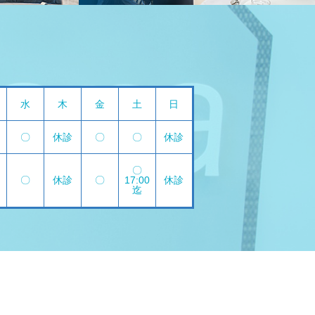
水
木
金
土
日
〇
休診
〇
〇
休診
〇
〇
休診
〇
17:00
休診
迄