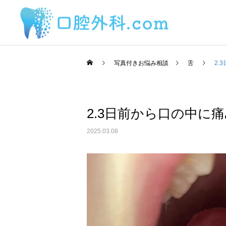
写真付きお悩み相談
舌
2.
2.3日前から口の中に
サービスサンプル4
口内炎
舌
2025.03.08
6月初めに1センチ越と思わ
2日前から丸印の所に痛み
れるとても大きい口内炎が
があります。
写真の白くなっている場所
にできました。