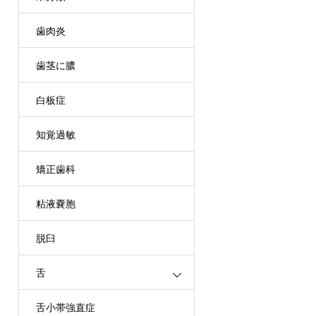
歯肉炎
歯茎に膿
白板症
知覚過敏
矯正歯科
粘液嚢胞
脱臼
舌
舌小帯強直症