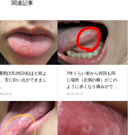
関連記事
週間(3月28日頃)ほど前よ
7年くらい前から何回も同
り、舌に白い点ができまし
じ場所（左側の横）がこの
た。
ように赤くなり痛みがでま
す。
26.04.01
2026.05.13