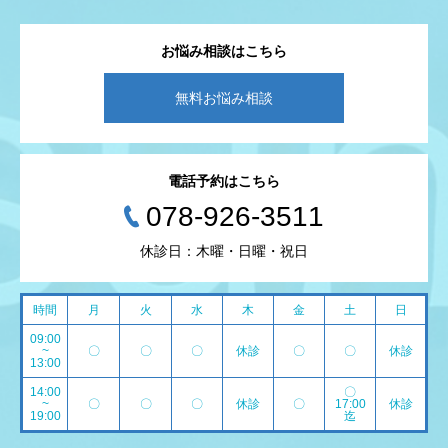
お悩み相談はこちら
無料お悩み相談
電話予約はこちら
078-926-3511
休診日：木曜・日曜・祝日
時間
月
火
水
木
金
土
日
09:00
~
〇
〇
〇
休診
〇
〇
休診
13:00
14:00
〇
~
〇
〇
〇
休診
〇
17:00
休診
19:00
迄