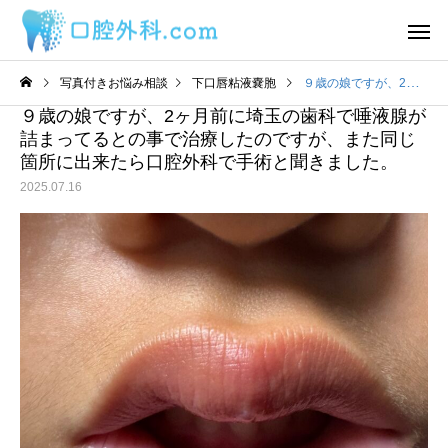
写真付きお悩み相談
下口唇粘液嚢胞
９歳の娘ですが、2ヶ月前に埼玉の歯科で唾液腺が詰まってるとの事で治療したのですが、また同じ箇所に出来たら口腔外科で手術と聞きました。
９歳の娘ですが、2ヶ月前に埼玉の歯科で唾液腺が
詰まってるとの事で治療したのですが、また同じ
箇所に出来たら口腔外科で手術と聞きました。
2025.07.16
サービスサンプル4
サービスサン
舌
舌
わ
2日前から丸印の所に痛み
舌の裏に口内炎ができ
があります。
うな感覚があるのです
目視ではよくわかりま
ん。