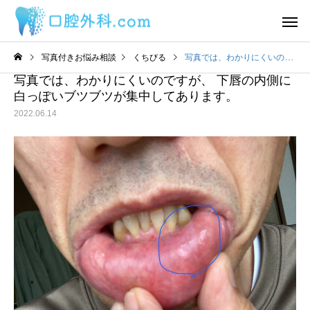
写真付きお悩み相談
くちびる
写真では、わかりにくいのですが、 下唇の内側に白っぽいブツブツが集中してあります。
写真では、わかりにくいのですが、 下唇の内側に
白っぽいブツブツが集中してあります。
2022.06.14
サービスサンプル4
サービスサン
舌
舌
わ
2日前から丸印の所に痛み
舌の裏に口内炎ができ
があります。
うな感覚があるのです
目視ではよくわかりま
ん。