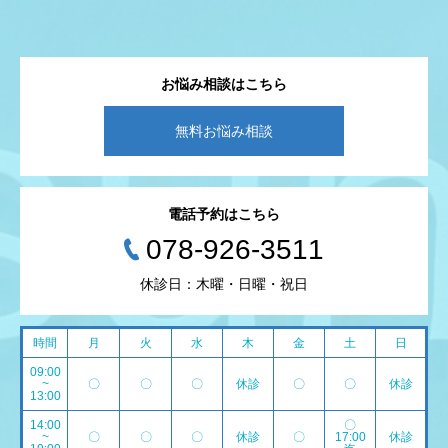
お悩み相談はこちら
無料お悩み相談
電話予約はこちら
078-926-3511
休診日：木曜・日曜・祝日
時間
月
火
水
木
金
土
日
09:00
~
〇
〇
〇
休診
〇
〇
休診
13:00
14:00
〇
~
〇
〇
〇
休診
〇
17:00
休診