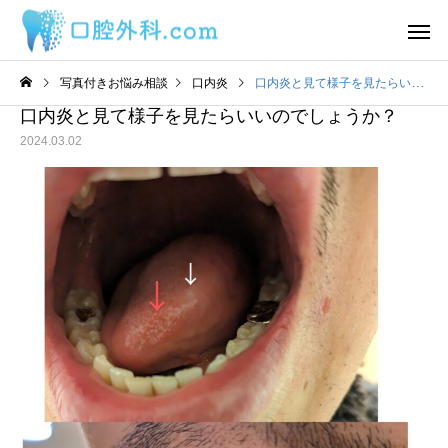
写真付きお悩み相談
口内炎
口内炎と見て様子を見たらいいのでしょうか？
口内炎と見て様子を見たらいいのでしょうか？
2024.03.02
サービスサンプル4
サービスサン
舌
舌
わ
2日前から丸印の所に痛み
舌の裏に口内炎ができ
があります。
うな感覚があるのです
目視ではよくわかりま
ん。