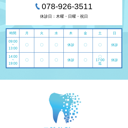
078-926-3511
休診日：木曜・日曜・祝日
時間
月
火
水
木
金
土
日
09:00
~
〇
〇
〇
休診
〇
〇
休診
13:00
14:00
〇
~
〇
〇
〇
休診
〇
17:00
休診
19:00
迄