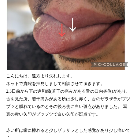
こんにちは。遠方より失礼します。
ネットで貴院を拝見しまして相談させて頂きます。
2,3日前から下の違和感(若干の痛みがある舌の口内炎位)があり、
舌を見た所、若干痛みがある所は少し赤く、舌のザラザラがプツ
プツと腫れているのとその後ろ側に白い斑点がありました。 写
真の赤い矢印がプツプツで白い矢印が斑点です。
赤い所は歯に擦れると少しザラザラとした感覚があり少し痛いで