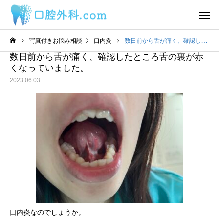
写真付きお悩み相談
口内炎
数日前から舌が痛く、確認したところ舌の裏が赤くなっていました。
数日前から舌が痛く、確認したところ舌の裏が赤
くなっていました。
2023.06.03
サービスサンプル4
サービスサン
舌
舌
わ
2日前から丸印の所に痛み
舌の裏に口内炎ができ
があります。
うな感覚があるのです
目視ではよくわかりま
ん。
口内炎なのでしょうか。