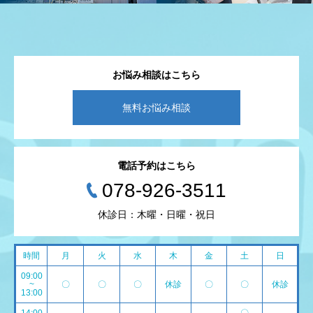
お悩み相談はこちら
無料お悩み相談
電話予約はこちら
078-926-3511
休診日：木曜・日曜・祝日
時間
月
火
水
木
金
土
日
09:00
~
〇
〇
〇
休診
〇
〇
休診
13:00