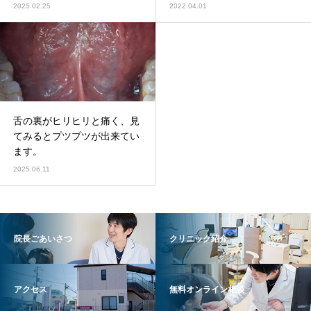
時に痛みが出ます。
2025.02.25
2022.04.01
舌の裏がヒリヒリと痛く、見
てみるとプツプツが出来てい
ます。
2025.06.11
院長ごあいさつ
クリニック紹介
アクセス
無料オンライン相談