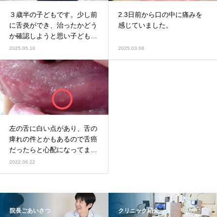
３歳半の子どもです。少し前
2.3日前から口の中に痛みを
に舌炎ができ、治ったかどう
感じていました。
か確認しようと思い子どもに
舌を出してみて、と言ったと
2025.05.10
2025.03.08
ころ、舌炎自体は治っていた
のですが丸印を付けた右の箇
所が舌を動かすと盛り上がっ
て見えます。
左の舌に白い点があり、舌の
痺れの件とかもあるので舌癌
だったらと心配になってま
す。
2022.06.22
院長ごあいさつ
クリニック紹介