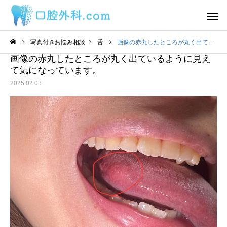
写真付きお悩み相談
舌
画像の赤丸したところが丸く出ているように見えて気になっています。
画像の赤丸したところが丸く出ているように見え
て気になっています。
2025.02.08
サービスサンプル4
サービスサン
舌
舌
わ
2日前から丸印の所に痛み
舌の裏に口内炎ができ
があります。
うな感覚があるのです
目視ではよくわかりま
ん。