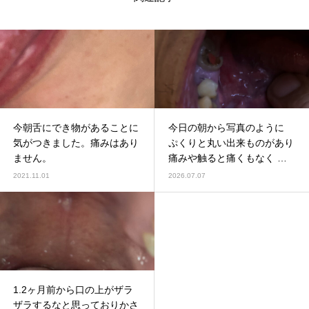
今朝舌にでき物があることに
今日の朝から写真のように
気がつきました。痛みはあり
ぷくりと丸い出来ものがあり
ません。
痛みや触ると痛くもなく し
みる事もありません。
2021.11.01
2026.07.07
1.2ヶ月前から口の上がザラ
ザラするなと思っておりかさ