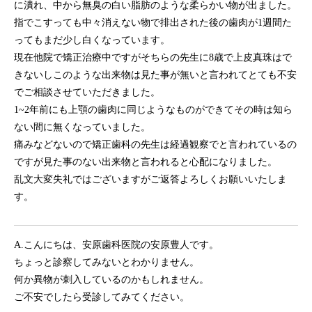
に潰れ、中から無臭の白い脂肪のような柔らかい物が出ました。
指でこすっても中々消えない物で排出された後の歯肉が1週間た
ってもまだ少し白くなっています。
現在他院で矯正治療中ですがそちらの先生に8歳で上皮真珠はで
きないしこのような出来物は見た事が無いと言われてとても不安
でご相談させていただきました。
1~2年前にも上顎の歯肉に同じようなものができてその時は知ら
ない間に無くなっていました。
痛みなどないので矯正歯科の先生は経過観察でと言われているの
ですが見た事のない出来物と言われると心配になりました。
乱文大変失礼ではございますがご返答よろしくお願いいたしま
す。
A.こんにちは、安原歯科医院の安原豊人です。
ちょっと診察してみないとわかりません。
何か異物が刺入しているのかもしれません。
ご不安でしたら受診してみてください。