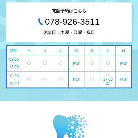
電話予約はこちら
078-926-3511
休診日：木曜・日曜・祝日
時間
月
火
水
木
金
土
日
09:00
~
〇
〇
〇
休診
〇
〇
休診
13:00
14:00
〇
~
〇
〇
〇
休診
〇
17:00
休診
19:00
迄