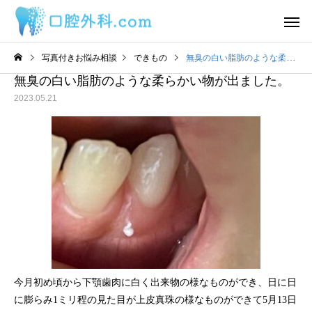
写真付きお悩み相談
できもの
無臭の白い脂肪のような柔らかい物が出ました。
無臭の白い脂肪のような柔らかい物が出ました。
2023.05.21
サービスサンプル4
サービスサン
舌
舌
わ
2日前から丸印の所に痛み
舌の裏に口内炎ができ
があります。
うな感覚があるのです
目視ではよくわかりま
ん。
今月初め頃から下顎歯肉に白く出来物の様なものができ、日に日
に膨らみ1ミリ程の見た目が上皮真珠の様なものができて5月13日