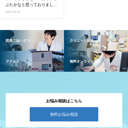
ぶたかなと思っておりまし
た。
2023.05.07
院長ごあいさつ
クリニック紹介
アクセス
無料オンライン相談
お悩み相談はこちら
無料お悩み相談